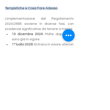
Tempistiche e Cosa Fare Adesso
L'implementazione del Regolamento 
2024/2865 avviene in diverse fasi, con 
scadenze significative da tenere a mente:
10 dicembre 2024:
 Molte disposizioni 
sono già in vigore.
1° luglio 2026:
 Entrano in vigore ulteriori 
requisiti, in particolare quelli legati 
all'etichettatura e alle vendite online.
1° gennaio 2027:
 Saranno applicabili le 
restanti modifiche, inclusi gli 
aggiornamenti più complessi sulla 
classificazione.
Il Prossimo Passo
Con l'avvicinarsi delle scadenze principali, 
è fondamentale che le aziende che 
producono, importano o distribuiscono 