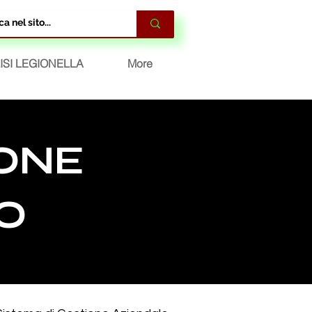
ISI LEGIONELLA
More
IONE
SO