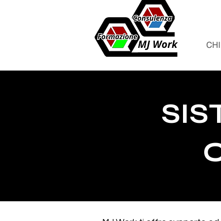
CHI
SIS
C