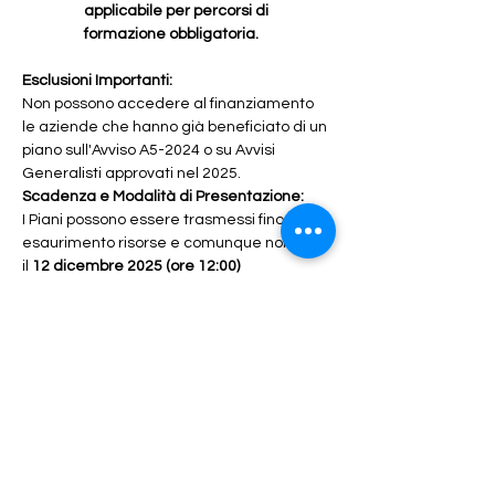
applicabile per percorsi di 
formazione obbligatoria.
Esclusioni Importanti:
Non possono accedere al finanziamento 
le aziende che hanno già beneficiato di un 
piano sull'Avviso A5-2024 o su Avvisi 
Generalisti approvati nel 2025.
Scadenza e Modalità di Presentazione:
I Piani possono essere trasmessi fino ad 
esaurimento risorse e comunque non oltre 
il 
12 dicembre 2025 (ore 12:00)
Conclusione: 
MJ Work è al tuo fianco
Comprendiamo che la complessità dei 
bandi e la necessità di una formazione 
mirata possano rappresentare una sfida. 
MJ Work
 è il tuo partner ideale per 
trasformare questa opportunità in un 