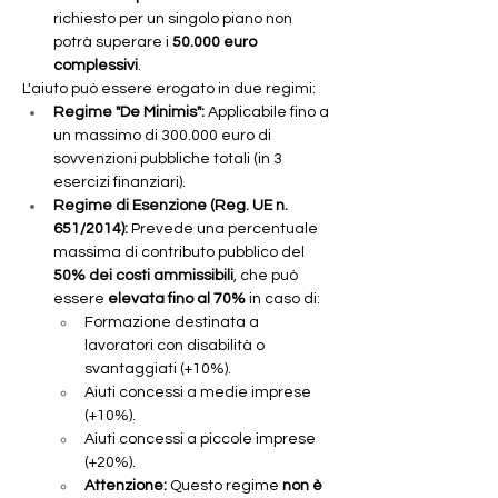
richiesto per un singolo piano non 
potrà superare i 
50.000 euro 
complessivi
.
L'aiuto può essere erogato in due regimi:
Regime "De Minimis":
 Applicabile fino a 
un massimo di 300.000 euro di 
sovvenzioni pubbliche totali (in 3 
esercizi finanziari).
Regime di Esenzione (Reg. UE n. 
651/2014):
 Prevede una percentuale 
massima di contributo pubblico del 
50% dei costi ammissibili
, che può 
essere 
elevata fino al 70%
 in caso di: 
Formazione destinata a 
lavoratori con disabilità o 
svantaggiati (+10%).
Aiuti concessi a medie imprese 
(+10%).
Aiuti concessi a piccole imprese 
(+20%).
Attenzione:
 Questo regime 
non è 