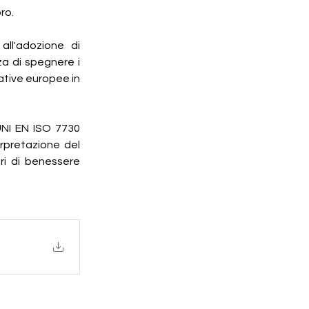
ro. 
ll'adozione di 
a di spegnere i 
ative europee in 
 UNI EN ISO 7730 
rpretazione del 
ri di benessere 