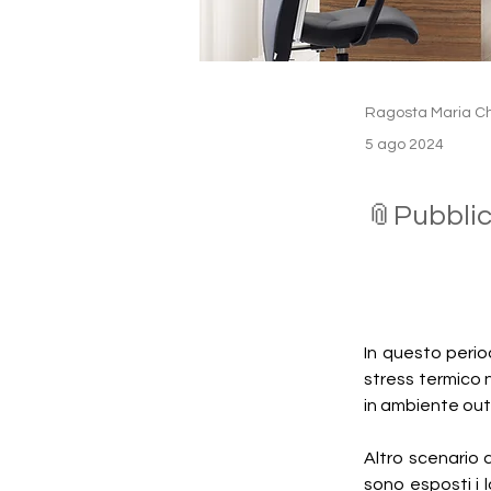
Ragosta Maria C
5 ago 2024
📎Pubblic
In questo period
stress termico n
in ambiente outd
Altro scenario d
sono esposti i l