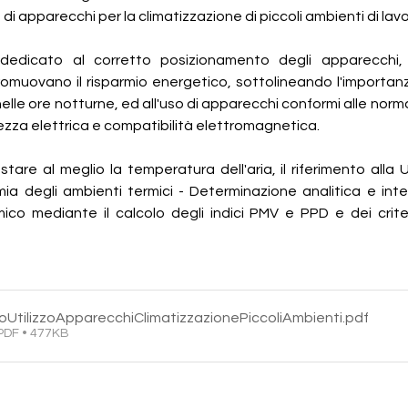
o di apparecchi per la climatizzazione di piccoli ambienti di lavo
edicato al corretto posizionamento degli apparecchi, a
omuovano il risparmio energetico, sottolineando l'importanz
elle ore notturne, ed all'uso di apparecchi conformi alle norm
rezza elettrica e compatibilità elettromagnetica.
stare al meglio la temperatura dell'aria, il riferimento alla
ia degli ambienti termici - Determinazione analitica e inte
co mediante il calcolo degli indici PMV e PPD e dei crite
oUtilizzoApparecchiClimatizzazionePiccoliAmbienti
.pdf
PDF • 477KB