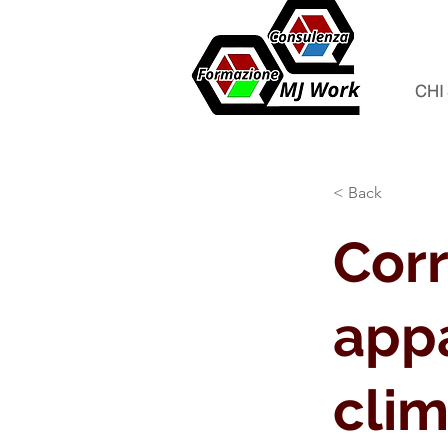
CHI
< Back
Corr
appa
clim