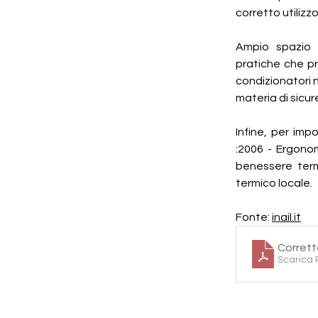
corretto utilizz
Ampio spazio d
pratiche che pr
condizionatori n
materia di sicu
Infine, per impo
:2006 - Ergonom
benessere termi
termico locale.
Fonte: 
inail.it
Corrett
Scarica 