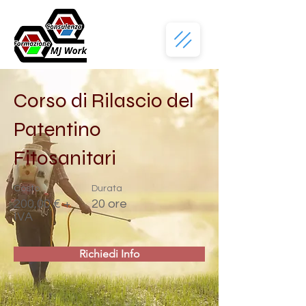
Corso di Rilascio del
Patentino
Fitosanitari
Costo
Durata
200,00 € +
20 ore
IVA
Richiedi Info