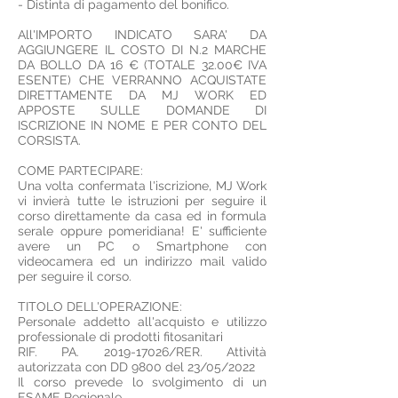
- Distinta di pagamento del bonifico.
All'IMPORTO INDICATO SARA' DA
AGGIUNGERE IL COSTO DI N.2 MARCHE
DA BOLLO DA 16 € (TOTALE 32.00€ IVA
ESENTE) CHE VERRANNO ACQUISTATE
DIRETTAMENTE DA MJ WORK ED
APPOSTE SULLE DOMANDE DI
ISCRIZIONE IN NOME E PER CONTO DEL
CORSISTA.
COME PARTECIPARE:
Una volta confermata l'iscrizione, MJ Work
vi invierà tutte le istruzioni per seguire il
corso direttamente da casa ed in formula
serale oppure pomeridiana! E' sufficiente
avere un PC o Smartphone con
videocamera ed un indirizzo mail valido
per seguire il corso.
TITOLO DELL'OPERAZIONE:
Personale addetto all'acquisto e utilizzo
professionale di prodotti fitosanitari
RIF. PA.
2019-17026
/RER. Attività
autorizzata con DD 9800 del 23/05/2022
Il corso prevede lo svolgimento di un
ESAME Regionale.