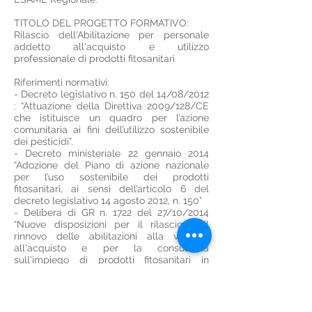
TITOLO DEL PROGETTO FORMATIVO:
Rilascio dell'Abilitazione per personale
addetto all'acquisto e utilizzo
professionale di prodotti fitosanitari
​Riferimenti normativi:
- Decreto legislativo n. 150 del 14/08/2012
: “Attuazione della Direttiva 2009/128/CE
che istituisce un quadro per l’azione
comunitaria ai fini dell’utilizzo sostenibile
dei pesticidi”.
- Decreto ministeriale 22 gennaio 2014
“Adozione del Piano di azione nazionale
per l’uso sostenibile dei prodotti
fitosanitari, ai sensi dell’articolo 6 del
decreto legislativo 14 agosto 2012, n. 150”
- Delibera di GR n. 1722 del 27/10/2014
“Nuove disposizioni per il rilascio e il
rinnovo delle abilitazioni alla vendita,
all'acquisto e per la consulenza
sull'impiego di prodotti fitosanitari in
agricoltura. D.lgs. 150/2012”
- Delibera di GR n. 1298/2015 Disposizioni
per la programmazione, gestione e
controllo delle attività formative e delle