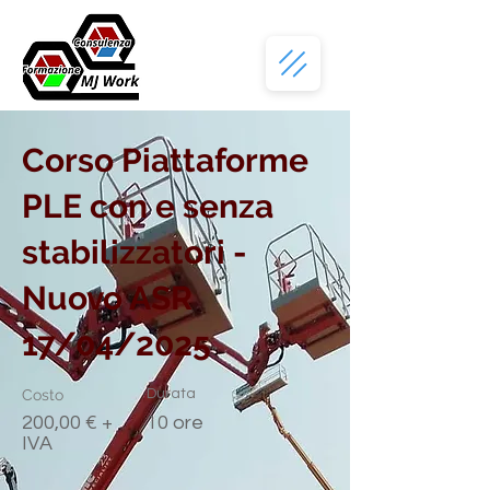
Corso Piattaforme
PLE con e senza
stabilizzatori -
Nuovo ASR
17/04/2025
Costo
Durata
200,00 € +
10 ore
IVA