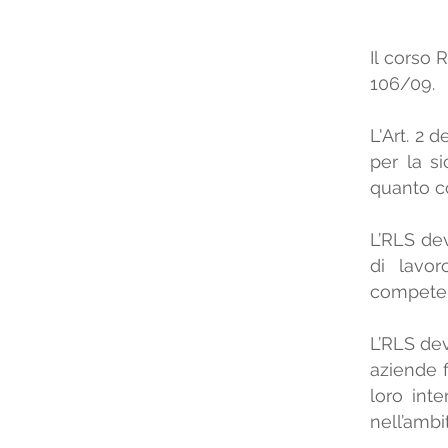
Il corso 
106/09.
L'Art. 2 
per la s
quanto co
L’RLS de
di lavor
competenz
L’RLS dev
aziende f
loro int
nell’ambi