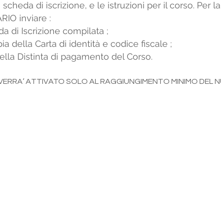
a scheda di iscrizione, e le istruzioni per il corso. Per 
IO inviare :
 di Iscrizione compilata ;
ia della Carta di identità e codice fiscale ;
ella Distinta di pagamento del Corso.
 VERRA’ ATTIVATO SOLO AL RAGGIUNGIMENTO MINIMO DEL N
 LAVORO
C
Informativa Privacy
Politica di Qualità Ambiente Salute e
L
Sicurezza sul Lavoro
Codice Etico e Modello 231/2001