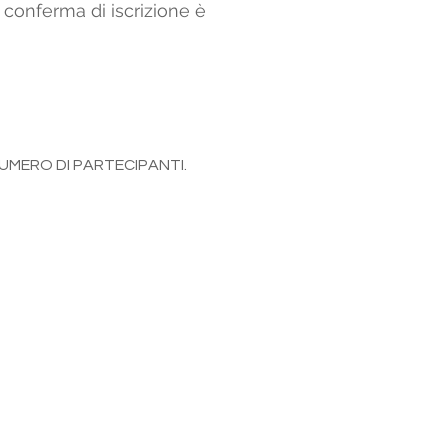
la conferma di iscrizione è
UMERO DI PARTECIPANTI.
Formazione
Corsi Figure della Sicurezza
Corsi Attrezzature
Corsi Emergenze
Corsi Altezza
Corsi Ambiente