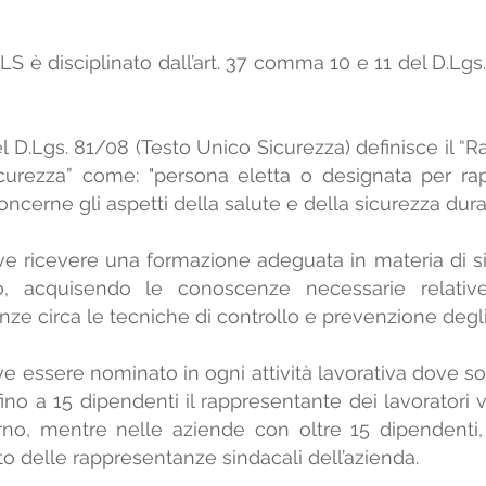
RLS è disciplinato dall’art. 37 comma 10 e 11 del D.Lgs.
del D.Lgs. 81/08 (Testo Unico Sicurezza) definisce il “
icurezza” come: "persona eletta o designata per rap
ncerne gli aspetti della salute e della sicurezza duran
ve ricevere una formazione adeguata in materia di si
o, acquisendo le conoscenze necessarie relative 
e circa le tecniche di controllo e prevenzione degli 
e essere nominato in ogni attività lavorativa dove son
ino a 15 dipendenti il rappresentante dei lavoratori v
erno, mentre nelle aziende con oltre 15 dipendenti, 
to delle rappresentanze sindacali dell’azienda.