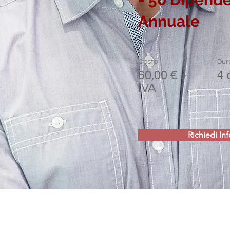
Annuale
Costo
Dur
60,00 € +
4 
IVA
Richiedi Inf