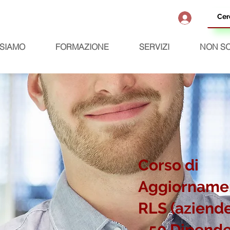
 SIAMO
FORMAZIONE
SERVIZI
NON SO
Corso di
Aggiorname
RLS (aziende
- 50 Dipende