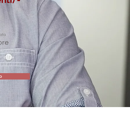
ata
ore
o