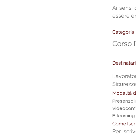
Ai sensi 
essere er
Categoria
Corso 
Destinatar
Lavorato
Sicurezza
Modalità d
Presenza i
Videoconf
E-learning
Come Iscri
Per Iscri