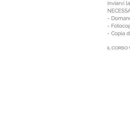
inviarvi l
NECESSAR
- Domanda
- Fotocop
- Copia d
IL CORSO
MJ WORK - SICUREZZA SUL
MJ WORK FORMAZIONE SN
C.F. e P.iva: 03784931200
MJ WORK CONSULENZE SR
CF. e P.IVA: 03093770356