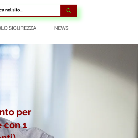
LO SICUREZZA
NEWS
nto per
 con 1
nti) -