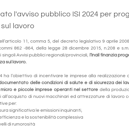
ato l'avviso pubblico ISI 2024 per prog
 sul lavoro
ll’articolo 11, comma 5, del decreto legislativo 9 aprile 2008, n
, commi 862 -864, della legge 28 dicembre 2015, n.208 e s.m.i.
singoli Avvisi pubblici regionali/provinciali, 
l’Inail finanzia prog
za sul lavoro.
4 ha l’obiettivo di incentivare le imprese alla realizzazione d
ocumentato delle condizioni di salute e di sicurezza dei lav
 micro e piccole imprese operanti nel settore 
della produzio
i all’acquisto di nuovi macchinari ed attrezzature di lavoro c
tive per:
isura significativa le emissioni inquinanti, 
’efficienza e la sostenibilità complessiva 
ivelli di rumorosità