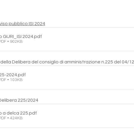
viso pubblico ISI 2024
o GURI_ISI 2024
.pdf
PDF • 902KB
della Delibera del consiglio di amministrazione n.225 del 04/1
25-2024
.pdf
PDF • 103KB
 Delibera 225/2024
o a delca 225
.pdf
PDF • 424KB