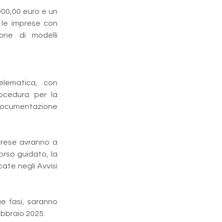
00,00 euro e un 
 le imprese con 
ne di modelli 
lematica, con 
ocedura per la 
documentazione 
prese avranno a 
rso guidato, la 
ate negli Avvisi 
e fasi, saranno 
febbraio 2025.