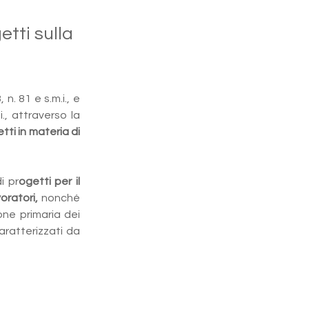
etti sulla
. 81 e s.m.i., e 
, attraverso la 
etti in materia di 
i pr
ogetti per il 
oratori,
 nonché 
ne primaria dei 
aratterizzati da 