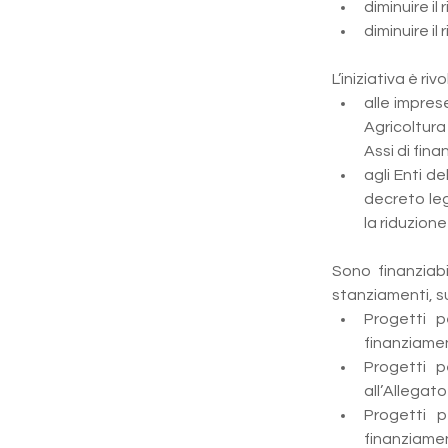
diminuire il 
diminuire il
L’iniziativa è rivo
alle impres
Agricoltura
Assi di fin
agli Enti d
decreto leg
la riduzion
Sono finanziabi
stanziamenti, su
Progetti pe
finanziamen
Progetti pe
all’Allegato
Progetti pe
finanziamen