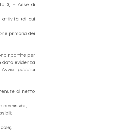
to 3) – Asse di 
ttività (di cui 
ne primaria dei 
no ripartite per 
è data evidenza 
vvisi pubblici 
tenute al netto 
e ammissibili;
ibili;
cole);