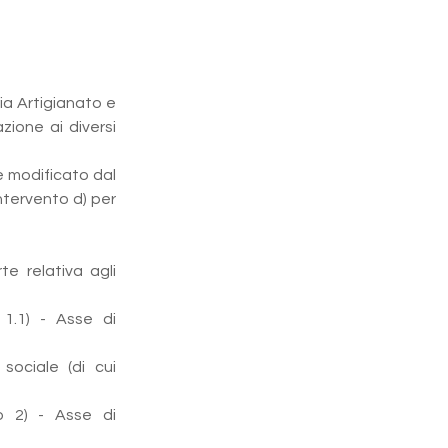
ia Artigianato e 
zione ai diversi 
e modificato dal 
ntervento d) per 
e relativa agli 
 1.1) - Asse di 
sociale (di cui 
to 2) - Asse di 