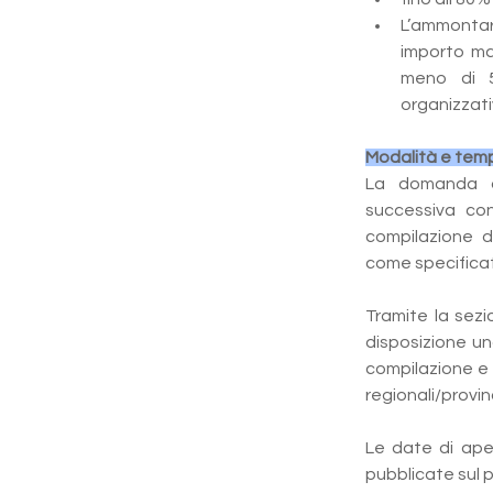
L’ammontare
importo ma
meno di 5
organizzativ
Modalità e tem
La domanda de
successiva con
compilazione d
come specificato
Tramite la sezi
disposizione un
compilazione e l
regionali/provinc
Le date di aper
pubblicate sul p