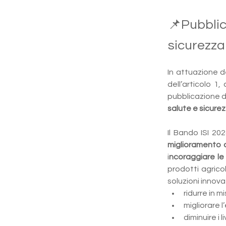
📌Pubblic
sicurezza
In attuazione de
dell’articolo 1
pubblicazione di 
salute e sicurez
Il Bando ISI 202
miglioramento d
i
ncoraggiare le
prodotti agricol
soluzioni innova
ridurre in m
migliorare l
diminuire i l