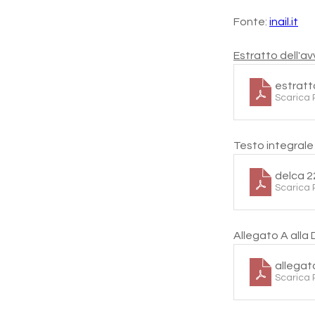
Fonte: 
inail.it
Estratto dell'av
estratt
Scarica 
Testo integrale 
delca 2
Scarica 
Allegato A alla
allegat
Scarica 