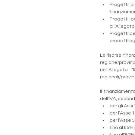
Progetti di
finanziamen
Progetti pe
all’Allegato
Progetti pe
prodotti agr
Le risorse finan
regione/provinc
nell’Allegato 
regionali/provinc
Il finanziament
dell’IVA, second
per gli Assi
per l’Asse 1
per l’Asse 5 
fino al 65% 
fino all’80%