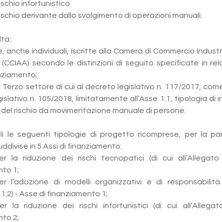
rischio infortunistico 
 rischio derivante dallo svolgimento di operazioni manuali.
lta:
e, anche individuali, iscritte alla Camera di Commercio Industr
 (CCIAA) secondo le distinzioni di seguito specificate in rela
anziamento;
el Terzo settore di cui al decreto legislativo n. 117/2017, com
islativo n. 105/2018, limitatamente all’Asse 1.1, tipologia di i
e del rischio da movimentazione manuale di persone.
li le seguenti tipologie di progetto ricomprese, per la part
ddivise in 5 Assi di finanziamento:
r la riduzione dei rischi tecnopatici (di cui all’Allegato
to 1;
r l’adozione di modelli organizzativi e di responsabilità 
 1.2) - Asse di finanziamento 1;
r la riduzione dei rischi infortunistici (di cui all’Allega
to 2;