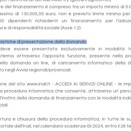
 del finanziamento è compreso tra un importo minimo di 5.0
ssimo di 130.000,00 euro; non è previsto limite minimo per
0 dipendenti richiedenti un finanziamento per l’adozio
i e di responsabilità sociale (Asse 1.2).
pistiche di presentazione della domanda
ve essere presentata esclusivamente in modalità te
ferma attraverso l’apposita funzione, presente nella pr
ella domanda on line, di caricamento informatico della 
 negli Avvisi regionali/provinciali.
one del sito www.inail.it - ACCEDI AI SERVIZI ONLINE - le im
a procedura informatica che consente, attraverso un perco
’inoltro della domanda di finanziamento con le modalità indic
iali.
tura e chiusura della procedura informatica, in tutte le su
ortale dell’Inail, nel calendario scadenze ISI 2024, entro il 26 