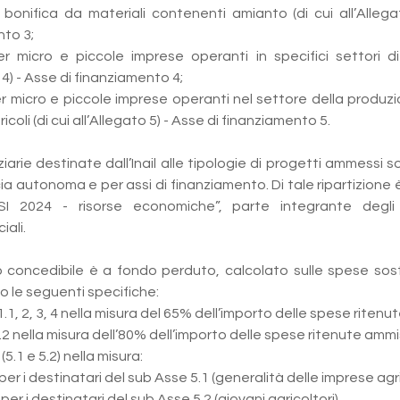
 bonifica da materiali contenenti amianto (di cui all’Allega
to 3;
r micro e piccole imprese operanti in specifici settori di a
 4) - Asse di finanziamento 4;
r micro e piccole imprese operanti nel settore della produzio
icoli (di cui all’Allegato 5) - Asse di finanziamento 5.
ziarie destinate dall’Inail alle tipologie di progetti ammessi so
ia autonoma e per assi di finanziamento. Di tale ripartizione 
“ISI 2024 - risorse economiche”, parte integrante degli A
iali.
o concedibile è a fondo perduto, calcolato sulle spese sos
o le seguenti specifiche:
 1.1, 2, 3, 4 nella misura del 65% dell’importo delle spese ritenut
.2 nella misura dell’80% dell’importo delle spese ritenute ammiss
(5.1 e 5.2) nella misura:
per i destinatari del sub Asse 5.1 (generalità delle imprese agri
 per i destinatari del sub Asse 5.2 (giovani agricoltori).