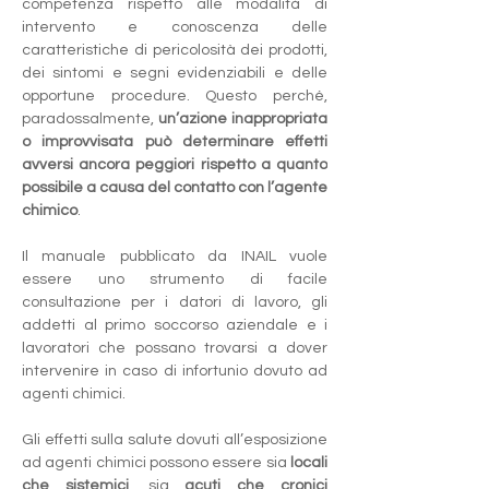
competenza rispetto alle modalità di 
intervento e conoscenza delle 
caratteristiche di pericolosità dei prodotti, 
dei sintomi e segni evidenziabili e delle 
opportune procedure. Questo perché, 
paradossalmente, 
un’azione inappropriata 
o improvvisata può determinare effetti 
avversi ancora peggiori rispetto a quanto 
possibile a causa del contatto con l’agente 
chimico
.
Il manuale pubblicato da INAIL vuole 
essere uno strumento di facile 
consultazione per i datori di lavoro, gli 
addetti al primo soccorso aziendale e i 
lavoratori che possano trovarsi a dover 
intervenire in caso di infortunio dovuto ad 
agenti chimici. 
Gli effetti sulla salute dovuti all’esposizione 
ad agenti chimici possono essere sia
 locali 
che sistemici
, sia 
acuti che cronici