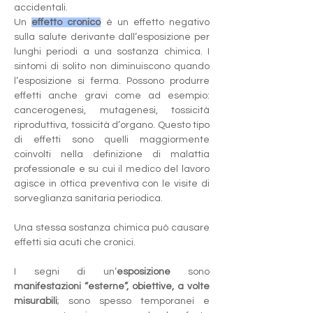
accidentali. 
Un 
effetto cronico
 è un effetto negativo 
sulla salute derivante dall’esposizione per 
lunghi periodi a una sostanza chimica. I 
sintomi di solito non diminuiscono quando 
l’esposizione si ferma. Possono produrre 
effetti anche gravi come ad esempio: 
cancerogenesi, mutagenesi, tossicità 
riproduttiva, tossicità d’organo. Questo tipo 
di effetti sono quelli maggiormente 
coinvolti nella definizione di malattia 
professionale e su cui il medico del lavoro 
agisce in ottica preventiva con le visite di 
sorveglianza sanitaria periodica. 
Una stessa sostanza chimica può causare 
effetti sia acuti che cronici.
I segni di un’
esposizione
 sono 
manifestazioni “esterne”, obiettive, a volte 
misurabili
; sono spesso temporanei e 