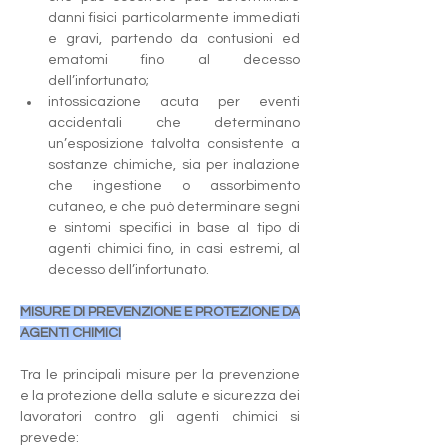
danni fisici particolarmente immediati 
e gravi, partendo da contusioni ed 
ematomi fino al decesso 
dell’infortunato;
intossicazione acuta per eventi 
accidentali che determinano 
un’esposizione talvolta consistente a 
sostanze chimiche, sia per inalazione 
che ingestione o assorbimento 
cutaneo, e che può determinare segni 
e sintomi specifici in base al tipo di 
agenti chimici fino, in casi estremi, al 
decesso dell’infortunato.
MISURE DI PREVENZIONE E PROTEZIONE DA 
AGENTI CHIMICI
Tra le principali misure per la prevenzione 
e la protezione della salute e sicurezza dei 
lavoratori contro gli agenti chimici si 
prevede: