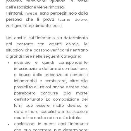
possono terminare quando la fonte 
dell’esposizione viene rimossa. 
I 
sintomi
, invece, 
sono percepiti solo dalla 
persona che li prova
 (come dolore, 
vertigini, intorpidimento, ecc.).
Nei casi in cui l’infortunio sia determinato 
dal contatto con agenti chimici le 
situazioni che possono verificarsi rientrano 
a grandi linee nelle seguenti categorie:
incendio e quindi corrispondente 
intossicazione da fumi di combustione, 
a causa della presenza di composti 
infiammabili e comburenti, oltre alla 
possibilità di ustioni anche estese che 
potrebbero condurre alla morte 
dell’infortunato. La composizione dei 
fumi può essere molto diversa e 
determinare specifiche intossicazioni 
acute fino anche ad un esito fatale;
esplosione: in questi casi l’infortunio 
che può occorrere può determinare 