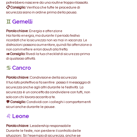
potrebbero nascere da una routine troppo rilassata.
📋 Consiglio:
Verifica che tutte le procedure di
sicurezza siano in ordine prima della pausa.
♊
Gemelli
Parola chiave:
Energia e attenzione
Hai tanta energia, ma durante il periodo festivo
ricordati che la sicurezza non va mai in vacanza. Le
distrazioni possono aumentare, quindi fai attenzione a
non commettere errori dovuti alla fretta.
📣 Consiglio:
Rivedi la tua checklist di sicurezza prima
di qualsiasi attività.
♋
Cancro
Parola chiave:
Condivisione della sicurezza
Il tuo lato protettivo si fa sentire: passa il messaggio di
sicurezza anche agli altri durante le festività. La
sicurezza è un concetto da condividere con tutti, non
solo con chi lavora accanto a te.
💬 Consiglio:
Condividi con i colleghi i comportamenti
sicuri anche durante le pause.
♌ Leone
Parola chiave:
Leadership responsabile
Durante le feste, non perdere il controllo delle
situazioni. Sii l’esempio di sicurezza, anche se