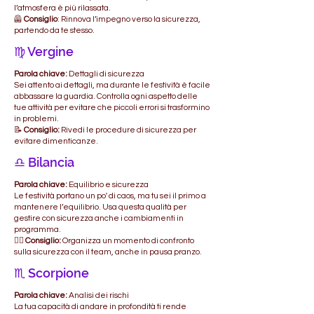
l’atmosfera è più rilassata.
🦺
Consiglio
: Rinnova l’impegno verso la sicurezza,
partendo da te stesso.
♍ Vergine
Parola chiave:
Dettagli di sicurezza
Sei attento ai dettagli, ma durante le festività è facile
abbassare la guardia. Controlla ogni aspetto delle
tue attività per evitare che piccoli errori si trasformino
in problemi.
📝
Consiglio:
Rivedi le procedure di sicurezza per
evitare dimenticanze.
♎ Bilancia
Parola chiave:
Equilibrio e sicurezza
Le festività portano un po' di caos, ma tu sei il primo a
mantenere l’equilibrio. Usa questa qualità per
gestire con sicurezza anche i cambiamenti in
programma.
🧘‍♂️
Consiglio:
Organizza un momento di confronto
sulla sicurezza con il team, anche in pausa pranzo.
♏ Scorpione
Parola chiave:
Analisi dei rischi
La tua capacità di andare in profondità ti rende