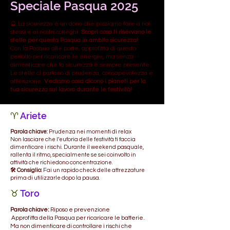
Speciale Pasqua 2025
🔮 La sicurezza è un dono che possiamo fare a noi
stessi e ai nostri colleghi.
Scopri cosa ti riservano le
stelle per questa Pasqua in ambito sicurezza!
Con la Pasqua alle porte, approfitta di questo
periodo per ricaricare le energie, ma senza
dimenticare che la sicurezza è sempre presente.
Le stelle ci parlano di prudenza, consapevolezza e
attenzione.
Vediamo cosa dicono i pianeti per la
tua sicurezza sul lavoro durante le festività!
♈
Ariete
Parola chiave:
Prudenza nei momenti di relax
Non lasciare che l’euforia delle festività ti faccia
dimenticare i rischi. Durante il weekend pasquale,
rallenta il ritmo, specialmente se sei coinvolto in
attività che richiedono concentrazione.
🛠 Consiglio:
Fai un rapido check delle attrezzature
prima di utilizzarle dopo la pausa.
♉
Toro
Parola chiave:
Riposo e prevenzione
Approfitta della Pasqua per ricaricare le batterie.
Ma non dimenticare di controllare i rischi che