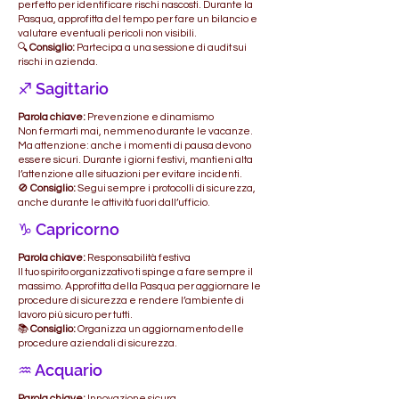
perfetto per identificare rischi nascosti. Durante la
Pasqua, approfitta del tempo per fare un bilancio e
valutare eventuali pericoli non visibili.
🔍
Consiglio:
Partecipa a una sessione di audit sui
rischi in azienda.
♐ Sagittario
Parola chiave:
Prevenzione e dinamismo
Non fermarti mai, nemmeno durante le vacanze.
Ma attenzione: anche i momenti di pausa devono
essere sicuri. Durante i giorni festivi, mantieni alta
l’attenzione alle situazioni per evitare incidenti.
🚫
Consiglio:
Segui sempre i protocolli di sicurezza,
anche durante le attività fuori dall’ufficio.
♑ Capricorno
Parola chiave:
Responsabilità festiva
Il tuo spirito organizzativo ti spinge a fare sempre il
massimo. Approfitta della Pasqua per aggiornare le
procedure di sicurezza e rendere l’ambiente di
lavoro più sicuro per tutti.
📚
Consiglio:
Organizza un aggiornamento delle
procedure aziendali di sicurezza.
♒ Acquario
Parola chiave:
Innovazione sicura