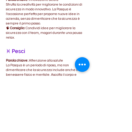
Sfrutta la creatività per migliorare le condizioni di
sicurezza in modo innovativo. La Pasqua è
l'occasione perfetta per proporre nuove idee in
azienda, senza dimenticare che la sicurezza è
sempre il primo passo.
🧠
Consiglio:
Condividi idee per migliorare la
sicurezza con il team, magari durante una pausa
relax.
♓ Pesci
Parola chiave:
Attenzione alla salute
La Pasqua è un periodo di riposo, ma non
dimenticare che la sicurezza include anche il
benessere fisico e mentale. Ascolta il corpo e
prenditi cura della tua salute.
🎧
Consiglio:
Partecipa a un webinar sulla gestione
dello stress lavoro-correlato e sulla salute mentale.
🔁 Torna ogni mese per il nostro
oroscopo della sicurezza!
📩 Iscriviti alla newsletter per riceverlo
direttamente nella tua casella email
→
Clicca Qui!!