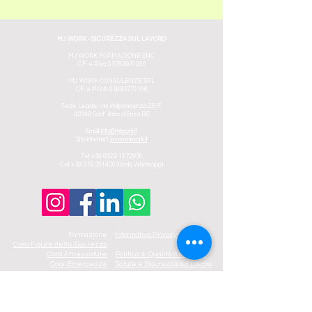
MJ WORK - SICUREZZA SUL LAVORO
MJ WORK FORMAZIONE SNC
C.F. e P.iva:
03784931200
MJ WORK CONSULENZE SRL
CF. e P.IVA:
03093770356
Sede Legale: Via Indipendenza 2E/F
42049
Sant' Ilario d'Enza RE
Email:
info@mjwork.it
Sito internet:
www.mjwork.it
Tel:
+39 0522 1072930
Cel:
+39 379 2814203
(solo Whatsapp)
Formazione
Informativa Privacy
Corsi Figure della Sicurezza
Corsi Attrezzature
Politica di Qualità Ambiente
Corsi Emergenze
Salute e Sicurezza sul Lavoro
Corsi Altezza
Corsi Ambiente
Codice Etico e Modello
Corsi Professionisti
231/2001